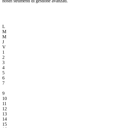
nostri strumenti di gestione avanzati.
L
M
M
J
V
1
2
3
4
5
6
7
8
9
10
11
12
13
14
15