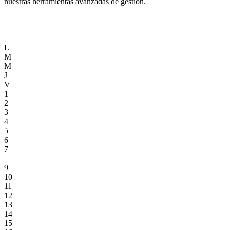
nuestras herramientas avanzadas de gestión.
L
M
M
J
V
1
2
3
4
5
6
7
8
9
10
11
12
13
14
15