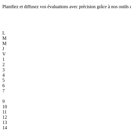
Planifiez et diffusez vos évaluations avec précision grâce à nos outils
L
M
M
J
V
1
2
3
4
5
6
7
8
9
10
11
12
13
14