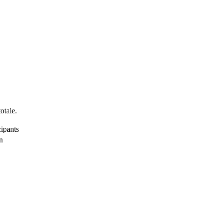
otale.
cipants
n