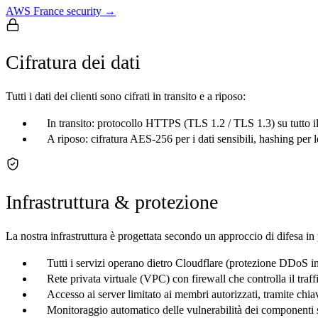
AWS France
security →
Cifratura dei dati
Tutti i dati dei clienti sono cifrati in transito e a riposo:
In transito: protocollo HTTPS (TLS 1.2 / TLS 1.3) su tutto il
A riposo: cifratura AES-256 per i dati sensibili, hashing per
Infrastruttura & protezione
La nostra infrastruttura è progettata secondo un approccio di difesa in
Tutti i servizi operano dietro Cloudflare (protezione DDoS int
Rete privata virtuale (VPC) con firewall che controlla il traffi
Accesso ai server limitato ai membri autorizzati, tramite c
Monitoraggio automatico delle vulnerabilità dei component