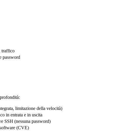
 traffico
 le password
 profondità:
egrata, limitazione della velocità)
co in entrata e in uscita
hiave SSH (nessuna password)
i software (CVE)