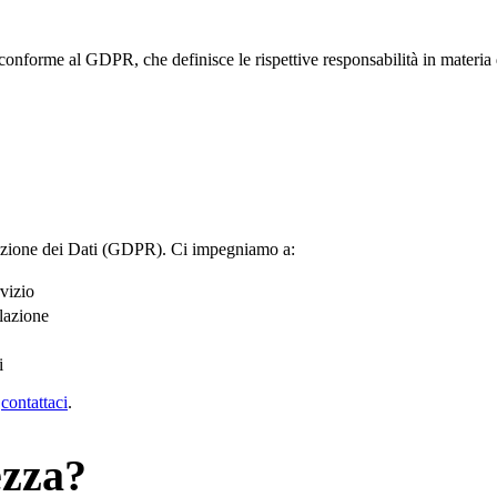
forme al GDPR, che definisce le rispettive responsabilità in materia di
ezione dei Dati (GDPR). Ci impegniamo a:
rvizio
llazione
i
contattaci
.
ezza?