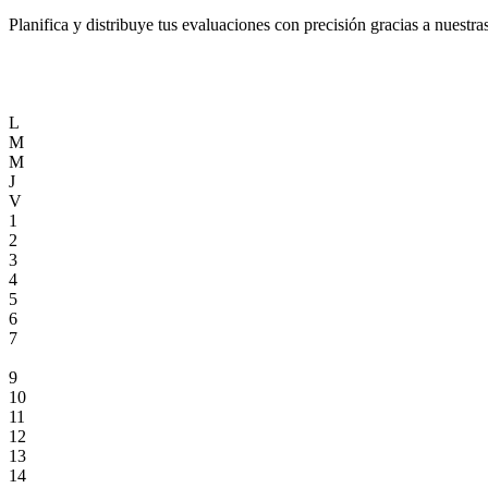
Planifica y distribuye tus evaluaciones con precisión gracias a nuestr
L
M
M
J
V
1
2
3
4
5
6
7
8
9
10
11
12
13
14