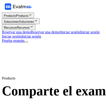
Producto
Producto
Soluciones
Soluciones
Recursos
Recursos
Reservar una demo
Reservar una demo
|
Iniciar sesión
Iniciar sesión
Iniciar sesión
Iniciar sesión
Prueba gratuita
Producto
Comparte el exa