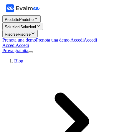
Prodotto
Prodotto
Soluzioni
Soluzioni
Risorse
Risorse
Prenota una demo
Prenota una demo
|
Accedi
Accedi
Accedi
Accedi
Prova gratuita
Blog