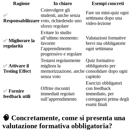
Ragione
In chiaro
Esempi concreti
Coinvolgere gli
Fare un mini-quiz ogni
✅
studenti, anche senza
settimana dopo una
Responsabilizzare
voto, richiedendo uno
video-lezione
sforzo regolare
Evitare lo studio
all’ultimo momento:
Valutazioni formative
✅
Migliorare la
favorire
brevi ma obbligatorie
regolarità
l’apprendimento
ogni settimana
progressivo e regolare
Testarsi regolarmente
Quiz formativo
✅
Attivare il
migliora la
obbligatorio per
Testing Effect
memorizzazione, anche
consolidare dopo ogni
senza voto
capitolo
Esercizi obbligatori
Offrire riscontri
con feedback
✅
Fornire
immediati regolari
immediato, per
feedback utili
sull’apprendimento
correggersi prima degli
esami finali
🧠 Concretamente, come si presenta una
valutazione formativa obbligatoria?