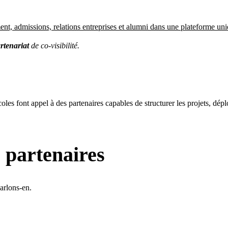
nt, admissions, relations entreprises et alumni dans une plateforme uniq
rtenariat
de co-visibilité.
coles font appel à des partenaires capables de structurer les projets, dé
 partenaires
arlons-en.