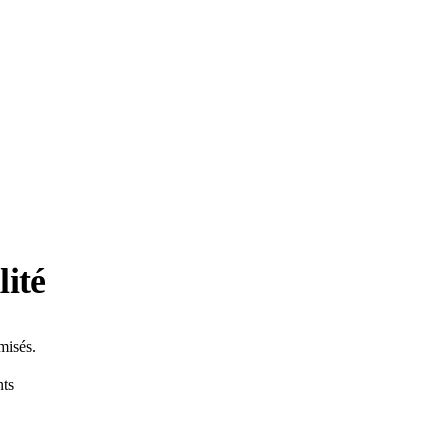
lité
misés.
nts