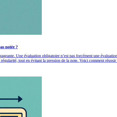
as notée ?
gageante. Une évaluation obligatoire n’est pas forcément une évaluation 
régularité, tout en évitant la pression de la note. Voici comment réussir