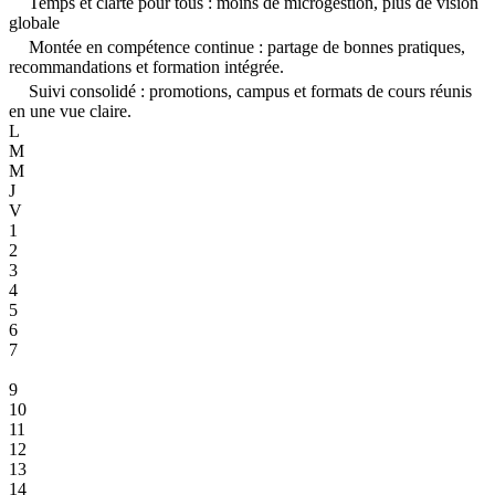
Temps et clarté pour tous : moins de microgestion, plus de vision
globale
Montée en compétence continue : partage de bonnes pratiques,
recommandations et formation intégrée.
Suivi consolidé : promotions, campus et formats de cours réunis
en une vue claire.
L
M
M
J
V
1
2
3
4
5
6
7
8
9
10
11
12
13
14