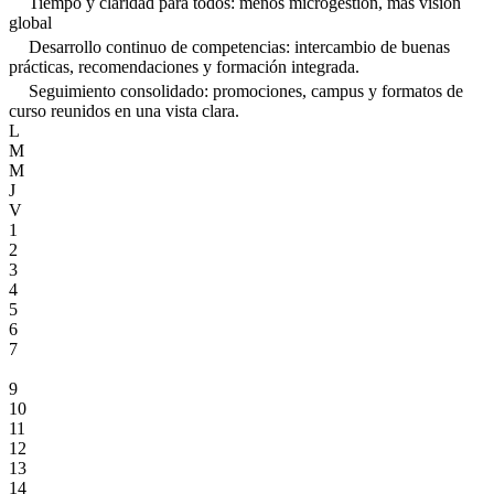
Tiempo y claridad para todos: menos microgestión, más visión
global
Desarrollo continuo de competencias: intercambio de buenas
prácticas, recomendaciones y formación integrada.
Seguimiento consolidado: promociones, campus y formatos de
curso reunidos en una vista clara.
L
M
M
J
V
1
2
3
4
5
6
7
8
9
10
11
12
13
14