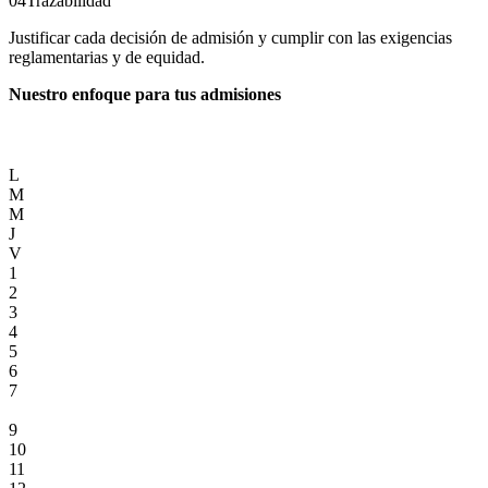
04
Trazabilidad
Justificar cada decisión de admisión y cumplir con las exigencias
reglamentarias y de equidad.
Nuestro enfoque para tus admisiones
L
M
M
J
V
1
2
3
4
5
6
7
8
9
10
11